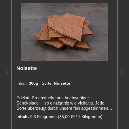
Noisette
Inhalt:
300g
| Sorte:
Noisette
Edelste Bruchstücke aus hochwertiger
Schokolade – so einzigartig wie vielfältig. Jede
Sorte überzeugt durch unsere fein abgestimmten
Rezepte mit ihrer ganz individuellen
Inhalt:
0.3 Kilogramm
(85,00 €* / 1 Kilogramm)
Note.NoisetteVollmilchschokolade mit Nugat