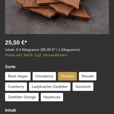
25,50 €*
Inhalt:
0.3 Kilogramm
(85,00 €* / 1 Kilogramm)
Preise inkl. MwSt. zzgl. Versandkosten
Sorte
Black Vegan
Cinnaberry
Noisette
Mandel
Cranberry
Ladykracher Zartbitter
Gemischt
Zartbitter Orange
Haselnuss
Inhalt